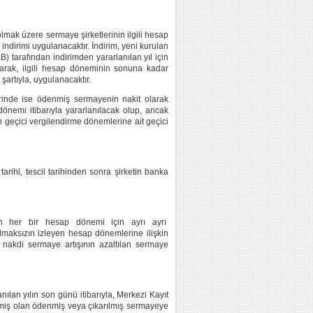
olmak üzere sermaye şirketlerinin ilgili hesap
 indirimi uygulanacaktır. İndirim, yeni kurulan
tarafından indirimden yararlanılan yıl için
ınarak, ilgili hesap döneminin sonuna kadar
artıyla, uygulanacaktır.
erinde ise ödenmiş sermayenin nakit olarak
önemi itibarıyla yararlanılacak olup, ancak
 geçici vergilendirme dönemlerine ait geçici
 tarihi, tescil tarihinden sonra şirketin banka
en her bir hesap dönemi için ayrı ayrı
ulmaksızın izleyen hesap dönemlerine ilişkin
 nakdi sermaye artışının azaltılan sermaye
ılan yılın son günü itibarıyla, Merkezi Kayıt
dilmiş olan ödenmiş veya çıkarılmış sermayeye