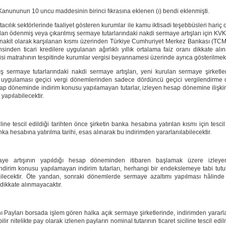
Kanununun 10 uncu maddesinin birinci fıkrasına eklenen (ı) bendi eklenmişti.
cılık sektörlerinde faaliyet gösteren kurumlar ile kamu iktisadi teşebbüsleri hariç 
 olan ödenmiş veya çıkarılmış sermaye tutarlarındaki nakdi sermaye artışları için KVK
akit olarak karşılanan kısmı üzerinden Türkiye Cumhuriyet Merkez Bankası (TCMB) 
inden ticari kredilere uygulanan ağırlıklı yıllık ortalama faiz oranı dikkate al
si matrahının tespitinde kurumlar vergisi beyannamesi üzerinde ayrıca gösterilmek ş
ış sermaye tutarlarındaki nakdi sermaye artışları, yeni kurulan sermaye şirketl
rim uygulaması geçici vergi dönemlerinden sadece dördüncü geçici vergilendirme d
esap döneminde indirim konusu yapılamayan tutarlar, izleyen hesap dönemine ilişkin
yapılabilecektir.
iline tescil edildiği tarihten önce şirketin banka hesabına yatırılan kısmı için tescil
anka hesabına yatırılma tarihi, esas alınarak bu indirimden yararlanılabilecektir.
aye artışının yapıldığı hesap döneminden itibaren başlamak üzere izley
 indirim konusu yapılamayan indirim tutarları, herhangi bir endekslemeye tabi tut
bilecektir. Öte yandan, sonraki dönemlerde sermaye azaltımı yapılması hâlinde
dikkate alınmayacaktır.
 Payları borsada işlem gören halka açık sermaye şirketlerinde, indirimden yararlan
ir nitelikte pay olarak izlenen payların nominal tutarının ticaret siciline tescil e