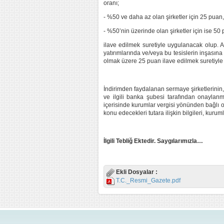
oranı;
- %50 ve daha az olan şirketler için 25 puan,
- %50’nin üzerinde olan şirketler için ise 50
ilave edilmek suretiyle uygulanacak olup. Ay
yatırımlarında ve/veya bu tesislerin inşasına 
olmak üzere 25 puan ilave edilmek suretiyle
İndirimden faydalanan sermaye şirketlerinin, t
ve ilgili banka şubesi tarafından onaylan
içerisinde kurumlar vergisi yönünden bağlı ol
konu edecekleri tutara ilişkin bilgileri, kur
İlgili Tebliğ Ektedir. Saygılarımızla…
Ekli Dosyalar :
T.C._Resmi_Gazete.pdf