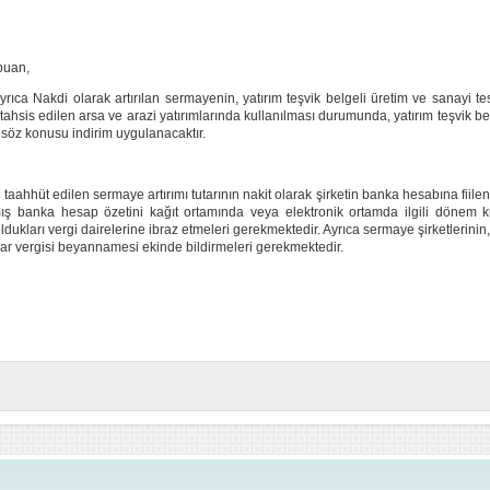
 puan,
rıca Nakdi olarak artırılan sermayenin, yatırım teşvik belgeli üretim ve sanayi tesi
tahsis edilen arsa ve arazi yatırımlarında kullanılması durumunda, yatırım teşvik belge
 söz konusu indirim uygulanacaktır.
aahhüt edilen sermaye artırımı tutarının nakit olarak şirketin banka hesabına fiilen y
mış banka hesap özetini kağıt ortamında veya elektronik ortamda ilgili dönem
dukları vergi dairelerine ibraz etmeleri gerekmektedir. Ayrıca sermaye şirketlerinin, 
umlar vergisi beyannamesi ekinde bildirmeleri gerekmektedir.