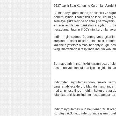
6637 sayılı Bazı Kanun ile Kurumlar Vergisi 
Bu maddeye göre finans, bankacılık ve sigorta
dönemi içinde, ticaret siciline tescil edilmiş
sermaye şirketlerinde ödenmiş sermayenin n
en son açıklanan bankalarca açılan TL cins
hesaplanan tutarın %50’sinin, kurumlar vergi
İndirim için sadece ödenmiş veya çıkarılm
karşılanan kısmı dikkate alınacaktır. İndi
kazancın yetersiz olması nedeniyle ilgili h
vergi matrahlarının tespitinde indirim konusu 
Sermaye artırımına ilişkin kararın ticaret sic
hesabına yatırılan tutarlar için ise şirketin b
İndirimden uygulamasından, nakdi serm
yararlanabileceklerdir. Matrahın tespitinde
matrahın tespitinde indirim konusu yapıla
tutarı kadarlık kısmı indirim hesaplamasında 
İndirim uygulaması için belirlenen %50 oranı
Kuruluşu A.Ş. nezdinde borsada işlem görebil