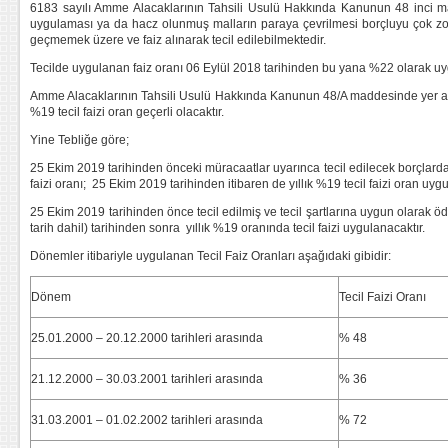
6183 sayılı Amme Alacaklarının Tahsili Usulü Hakkında Kanunun 48 inci 
uygulaması ya da hacz olunmuş malların paraya çevrilmesi borçluyu çok z
geçmemek üzere ve faiz alınarak tecil edilebilmektedir.
Tecilde uygulanan faiz oranı 06 Eylül 2018 tarihinden bu yana %22 olarak uyg
Amme Alacaklarının Tahsili Usulü Hakkında Kanunun 48/A maddesinde yer alan 
%19 tecil faizi oran geçerli olacaktır.
Yine Tebliğe göre;
25 Ekim 2019 tarihinden önceki müracaatlar uyarınca tecil edilecek borçlarda,
faizi oranı; 25 Ekim 2019 tarihinden itibaren de yıllık %19 tecil faizi oran uygu
25 Ekim 2019 tarihinden önce tecil edilmiş ve tecil şartlarına uygun olarak 
tarih dahil) tarihinden sonra yıllık %19 oranında tecil faizi uygulanacaktır.
Dönemler itibariyle uygulanan Tecil Faiz Oranları aşağıdaki gibidir:
Dönem
Tecil Faizi Oranı
25.01.2000 – 20.12.2000 tarihleri arasında
% 48
21.12.2000 – 30.03.2001 tarihleri arasında
% 36
31.03.2001 – 01.02.2002 tarihleri arasında
% 72