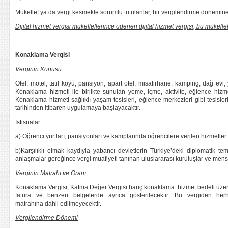
Mükellef ya da vergi kesmekle sorumlu tutulanlar, bir vergilendirme dönemine 
Dijital hizmet vergisi mükelleflerince ödenen dijital hizmet vergisi, bu mükellef
Konaklama Vergisi
Verginin Konusu
Otel, motel, tatil köyü, pansiyon, apart otel, misafirhane, kamping, dağ ev
Konaklama hizmeti ile birlikte sunulan yeme, içme, aktivite, eğlence hizme
Konaklama hizmeti sağlıklı yaşam tesisleri, eğlence merkezleri gibi tesis
tarihinden itibaren uygulamaya başlayacaktır.
İstisnalar
a) Öğrenci yurtları, pansiyonları ve kamplarında öğrencilere verilen hizmetler.
b)Karşılıklı olmak kaydıyla yabancı devletlerin Türkiye’deki diplomatik tem
anlaşmalar gereğince vergi muafiyeti tanınan uluslararası kuruluşlar ve mensu
Verginin Matrahı ve Oranı
Konaklama Vergisi, Katma Değer Vergisi hariç konaklama hizmet bedeli üze
fatura ve benzeri belgelerde ayrıca gösterilecektir. Bu vergiden h
matrahına dahil edilmeyecektir.
Vergilendirme Dönemi