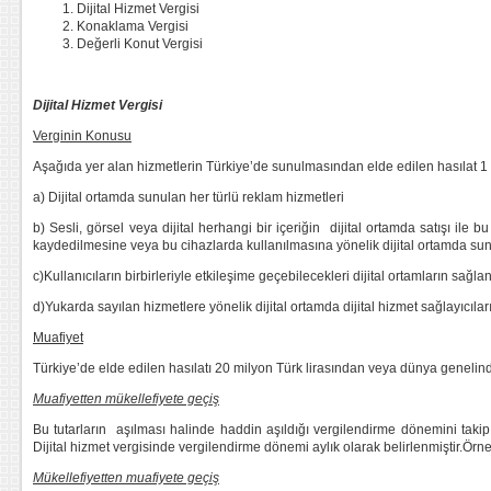
Dijital Hizmet Vergisi
Konaklama Vergisi
Değerli Konut Vergisi
Dijital Hizmet Vergisi
Verginin Konusu
Aşağıda yer alan hizmetlerin Türkiye’de sunulmasından elde edilen hasılat 1 Ma
a) Dijital ortamda sunulan her türlü reklam hizmetleri
b) Sesli, görsel veya dijital herhangi bir içeriğin dijital ortamda satışı ile
kaydedilmesine veya bu cihazlarda kullanılmasına yönelik dijital ortamda su
c)Kullanıcıların birbirleriyle etkileşime geçebilecekleri dijital ortamların sağla
d)Yukarda sayılan hizmetlere yönelik dijital ortamda dijital hizmet sağlayıcıları
Muafiyet
Türkiye’de elde edilen hasılatı 20 milyon Türk lirasından veya dünya genelinde
Muafiyetten mükellefiyete geçiş
Bu tutarların aşılması halinde haddin aşıldığı vergilendirme dönemini takip
Dijital hizmet vergisinde vergilendirme dönemi aylık olarak belirlenmiştir.Ör
Mükellefiyetten muafiyete geçiş