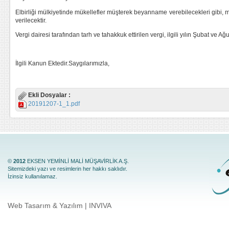
Elbirliği mülkiyetinde mükellefler müşterek beyanname verebilecekleri gibi
verilecektir.
Vergi dairesi tarafından tarh ve tahakkuk ettirilen vergi, ilgili yılın Şubat ve A
İlgili Kanun Ektedir.Saygılarımızla,
Ekli Dosyalar :
20191207-1_1.pdf
©
2012
EKSEN YEMİNLİ MALİ MÜŞAVİRLİK A.Ş.
Sitemizdeki yazı ve resimlerin her hakkı saklıdır.
İzinsiz kullanılamaz.
Web Tasarım & Yazılım | INVIVA