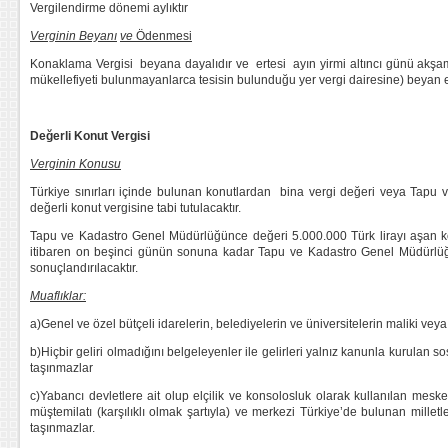
Vergilendirme dönemi aylıktır
Verginin Beyanı
ve
Ödenmesi
Konaklama Vergisi beyana dayalıdır ve ertesi ayın yirmi altıncı günü akş
mükellefiyeti bulunmayanlarca tesisin bulunduğu yer vergi dairesine) beyan 
Değerli Konut Vergisi
Verginin Konusu
Türkiye sınırları içinde bulunan konutlardan bina vergi değeri veya Tapu 
değerli konut vergisine tabi tutulacaktır.
Tapu ve Kadastro Genel Müdürlüğünce değeri 5.000.000 Türk lirayı aşan konutl
itibaren on beşinci günün sonuna kadar Tapu ve Kadastro Genel Müdürlüğüne
sonuçlandırılacaktır.
Muaflıklar:
a)Genel ve özel bütçeli idarelerin, belediyelerin ve üniversitelerin maliki veya
b)Hiçbir geliri olmadığını belgeleyenler ile gelirleri yalnız kanunla kurulan s
taşınmazlar
c)Yabancı devletlere ait olup elçilik ve konsolosluk olarak kullanılan meske
müştemilatı (karşılıklı olmak şartıyla) ve merkezi Türkiye’de bulunan milletler
taşınmazlar.