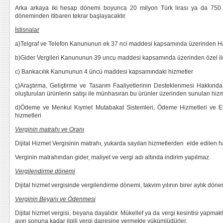
Arka arkaya iki hesap dönemi boyunca 20 milyon Türk lirası ya da 750 mi
döneminden itibaren tekrar başlayacaktır.
İstisnalar
a)Telgraf ve Telefon Kanununun ek 37 nci maddesi kapsamında üzerinden H
b)Gider Vergileri Kanununun 39 uncu maddesi kapsamında üzerinden özel ilet
c) Bankacılık Kanununun 4 üncü maddesi kapsamındaki hizmetler
ç)Araştırma, Geliştirme ve Tasarım Faaliyetlerinin Desteklenmesi Hakkın
oluşturulan ürünlerin satışı ile münhasıran bu ürünler üzerinden sunulan hizm
d)Ödeme ve Menkul Kıymet Mutabakat Sistemleri, Ödeme Hizmetleri ve E
hizmetleri
Verginin matrahı ve Oranı
Dijital Hizmet Vergisinin matrahı, yukarda sayılan hizmetlerden elde edilen has
Verginin matrahından gider, maliyet ve vergi adı altında indirim yapılmaz.
Vergilendirme dönemi
Dijital hizmet vergisinde vergilendirme dönemi, takvim yılının birer aylık dönem
Verginin Beyanı ve Ödenmesi
Dijital hizmet vergisi, beyana dayalıdır. Mükellef ya da vergi kesintisi yapma
ayın sonuna kadar ilgili vergi dairesine vermekle yükümlüdürler.