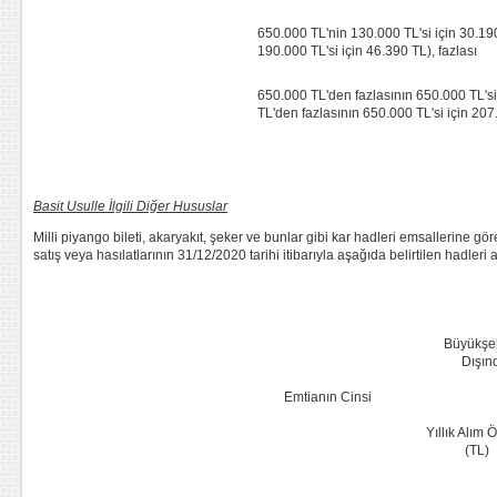
650.000 TL'nin 130.000 TL'si için 30.190
190.000 TL'si için 46.390 TL), fazlası
650.000 TL'den fazlasının 650.000 TL'si
TL'den fazlasının 650.000 TL'si için 207.
Basit Usulle İlgili Diğer Hususlar
Milli piyango bileti, akaryakıt, şeker ve bunlar gibi kar hadleri emsallerine gö
satış veya hasılatlarının 31/12/2020 tarihi itibarıyla aşağıda belirtilen hadle
Büyükşeh
Dışın
Emtianın Cinsi
Yıllık Alım 
(TL)