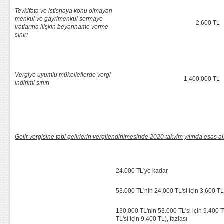
Tevkifata ve istisnaya konu olmayan
menkul ve gayrimenkul sermaye
2.600 TL
iratlarına ilişkin beyanname verme
sınırı
Vergiye uyumlu mükelleflerde vergi
1.400.000 TL
indirimi sınırı
Gelir vergisine tabi gelirlerin vergilendirilmesinde 2020 takvim yılında esas al
24.000 TL'ye kadar
53.000 TL'nin 24.000 TL'si için 3.600 TL
130.000 TL'nin 53.000 TL'si için 9.400 T
TL'si için 9.400 TL), fazlası