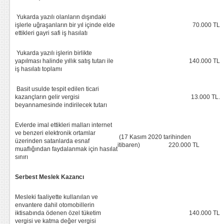
Yukarda yazılı olanların dışındaki
işlerle uğraşanların bir yıl içinde elde
70.000 TL
ettikleri gayri safi iş hasılatı
Yukarda yazılı işlerin birlikte
yapılması halinde yıllık satış tutarı ile
140.000 TL
iş hasılatı toplamı
Basit usulde tespit edilen ticari
kazançların gelir vergisi
13.000 TL.
beyannamesinde indirilecek tutarı
Evlerde imal ettikleri malları internet
ve benzeri elektronik ortamlar
(17 Kasım 2020 tarihinden
üzerinden satanlarda esnaf
itibaren) 220.000 TL
muaflığından faydalanmak için hasılat
sınırı
Serbest Meslek Kazancı
Mesleki faaliyette kullanılan ve
envantere dahil otomobillerin
iktisabında ödenen özel tüketim
140.000 TL
vergisi ve katma değer vergisi