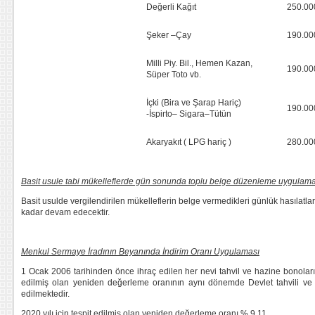
Değerli Kağıt
250.00
Şeker –Çay
190.00
Milli Piy. Bil., Hemen Kazan,
190.00
Süper Toto vb.
İçki (Bira ve Şarap Hariç)
190.00
-İspirto– Sigara–Tütün
Akaryakıt ( LPG hariç )
280.00
Basit usule tabi mükelleflerde gün sonunda toplu belge düzenleme uygulama
Basit usulde vergilendirilen mükelleflerin belge vermedikleri günlük hasılatla
kadar devam edecektir.
Menkul Sermaye İradının Beyanında İndirim Oranı Uygulaması
1 Ocak 2006 tarihinden önce ihraç edilen her nevi tahvil ve hazine bonolarınd
edilmiş olan yeniden değerleme oranının aynı dönemde Devlet tahvili ve H
edilmektedir.
2020 yılı için tespit edilmiş olan yeniden değerleme oranı % 9,11