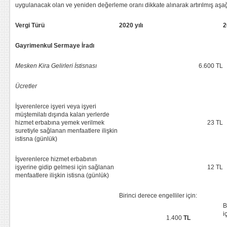
uygulanacak olan ve yeniden değerleme oranı dikkate alınarak artırılmış aşağ
Vergi Türü
2020 yılı
2
Gayrimenkul Sermaye İradı
Mesken Kira Gelirleri İstisnası
6.600 TL
Ücretler
İşverenlerce işyeri veya işyeri
müştemilatı dışında kalan yerlerde
hizmet erbabına yemek verilmek
23 TL
suretiyle sağlanan menfaatlere ilişkin
istisna (günlük)
İşverenlerce hizmet erbabının
işyerine gidip gelmesi için sağlanan
12 TL
menfaatlere ilişkin istisna (günlük)
Birinci derece engelliler için:
B
1.400
TL