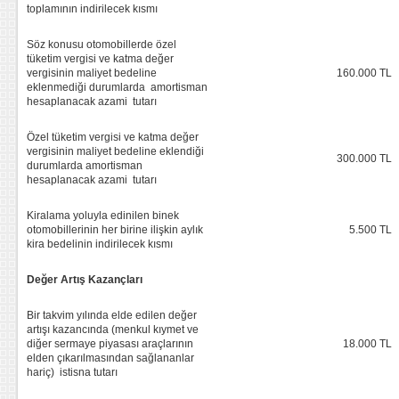
toplamının indirilecek kısmı
Söz konusu otomobillerde özel
tüketim vergisi ve katma değer
vergisinin maliyet bedeline
160.000 TL
eklenmediği durumlarda amortisman
hesaplanacak azami tutarı
Özel tüketim vergisi ve katma değer
vergisinin maliyet bedeline eklendiği
300.000 TL
durumlarda amortisman
hesaplanacak azami tutarı
Kiralama yoluyla edinilen binek
otomobillerinin her birine ilişkin aylık
5.500 TL
kira bedelinin indirilecek kısmı
Değer Artış Kazan
çları
Bir takvim yılında elde edilen değer
artışı kazancında (menkul kıymet ve
diğer sermaye piyasası araçlarının
18.000 TL
elden çıkarılmasından sağlananlar
hariç) istisna tutarı