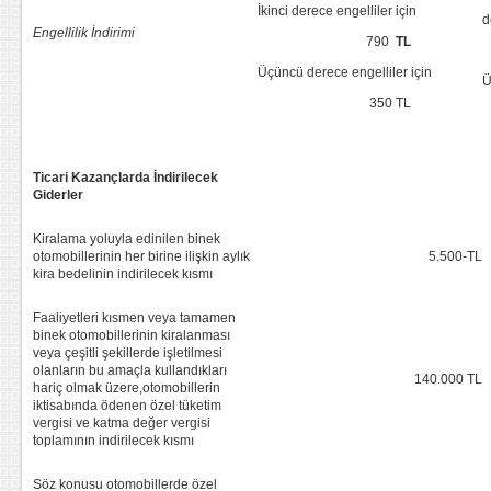
İkinci derece engelliler için
d
Engellilik İndirimi
790
TL
Üçüncü derece engelliler için
Ü
350 TL
Ticari Kazançlarda İndirilecek
Giderler
Kiralama yoluyla edinilen binek
otomobillerinin her birine ilişkin aylık
5.500-TL
kira bedelinin indirilecek kısmı
Faaliyetleri kısmen veya tamamen
binek otomobillerinin kiralanması
veya çeşitli şekillerde işletilmesi
olanların bu amaçla kullandıkları
140.000 TL
hariç olmak üzere,otomobillerin
iktisabında ödenen özel tüketim
vergisi ve katma değer vergisi
toplamının indirilecek kısmı
Söz konusu otomobillerde özel