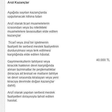
Arızi Kazan
çlar
Aşağıda sayılan kazançlarda
uygulanacak istisna tutarı
Arızî olarak ticari muamelelerin
icrasından veya bu nitelikteki
muamelelere tavassuttan elde edilen
kazançlar
Ticarî veya ziraî bir işletmenin
faaliyeti ile serbest meslek faaliyetinin
durdurulması veya terk edilmesi
karşılığında elde edilen hâsılat.
40.000 TL
Gayrimenkullerin tahliyesi veya
kiracılık hakkının devri karşılığında
alınan tazminatlar ile peştemallıklar
(kiracıya ait tesisat ve malların tahliye
ve devri sırasında kiralayan veya yeni
kiracıya devrinde doğan kazançlar
dahil).
Arızî olarak yapılan serbest meslek
faaliyetleri dolayısıyla tahsil edilen
hasılat.