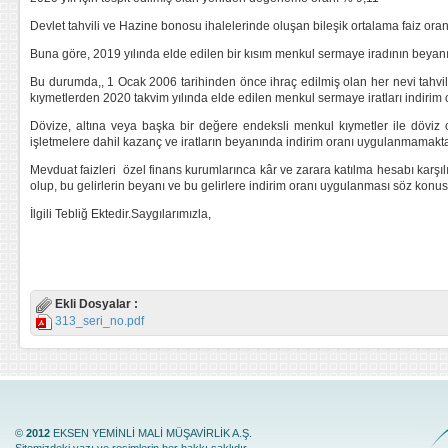
Devlet tahvili ve Hazine bonosu ihalelerinde oluşan bileşik ortalama faiz oranı
Buna göre, 2019 yılında elde edilen bir kısım menkul sermaye iradının beyan
Bu durumda,, 1 Ocak 2006 tarihinden önce ihraç edilmiş olan her nevi tahvil
kıymetlerden 2020 takvim yılında elde edilen menkul sermaye iratları indirim 
Dövize, altına veya başka bir değere endeksli menkul kıymetler ile döviz 
işletmelere dahil kazanç ve iratların beyanında indirim oranı uygulanmamakta
Mevduat faizleri özel finans kurumlarınca kâr ve zarara katılma hesabı karşılı
olup, bu gelirlerin beyanı ve bu gelirlere indirim oranı uygulanması söz konus
İlgili Tebliğ Ektedir.Saygılarımızla,
Ekli Dosyalar :
313_seri_no.pdf
©
2012
EKSEN YEMİNLİ MALİ MÜŞAVİRLİK A.Ş.
Sitemizdeki yazı ve resimlerin her hakkı saklıdır.