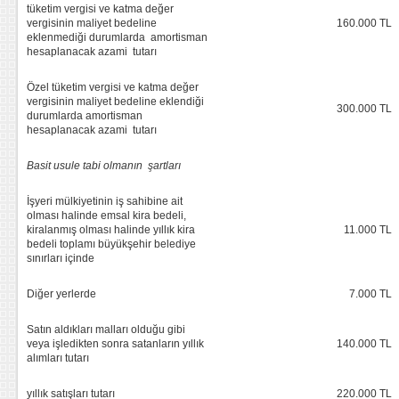
tüketim vergisi ve katma değer
vergisinin maliyet bedeline
160.000 TL
eklenmediği durumlarda amortisman
hesaplanacak azami tutarı
Özel tüketim vergisi ve katma değer
vergisinin maliyet bedeline eklendiği
300.000 TL
durumlarda amortisman
hesaplanacak azami tutarı
Basit usule tabi olmanın şartları
İşyeri mülkiyetinin iş sahibine ait
olması halinde emsal kira bedeli,
kiralanmış olması halinde yıllık kira
11.000 TL
bedeli toplamı büyükşehir belediye
sınırları içinde
Diğer yerlerde
7.000 TL
Satın aldıkları malları olduğu gibi
veya işledikten sonra satanların yıllık
140.000 TL
alımları tutarı
yıllık satışları tutarı
220.000 TL