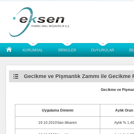
KURUMSAL
SİRKÜLER
DUYURULAR
Bİ
Gecikme ve Pişmanlık Zammı ile Gecikme F
Gecikme ve Pişmanl
Uygulama Dönemi
Aylık Oran
19.10.2010'dan itibaren
Aylık % 1,4