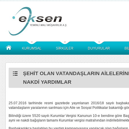
KURUMSAL
SİRKÜLER
DUYURULAR
Bİ
ŞEHİT OLAN VATANDAŞLARIN AİLELERİ
NAKDİ YARDIMLAR
25.07.2016 tarihinde resmi gazetede yayınlanan 2016/18 sayılı başbakan
vatandaşların yaralarının sarılması için Aile ve Sosyal Politikalar bakanlığı g
Bilindiği üzere 5520 sayılı Kurumlar Vergisi Kanunun 10-e bendine göre Ba
ayni ve nakdi bağışların tamamı Kurumlar vergisi matrahından indirilebilmekte
Başbakanlıkça başlatılan bu yardım kampanyasına yapılacak olan bağışların t