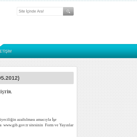
LETİŞİM
05.2012)
ŞTİR.
iyeciliğin azaltılması amacıyla İşe
ya www.gib.gov.tr sitesinin Form ve Yayınlar