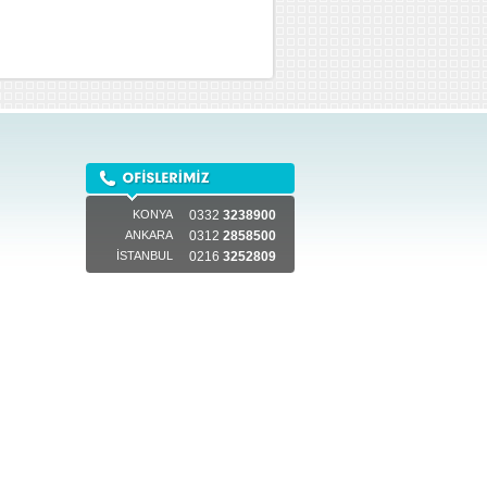
KONYA
0332
3238900
ANKARA
0312
2858500
İSTANBUL
0216
3252809