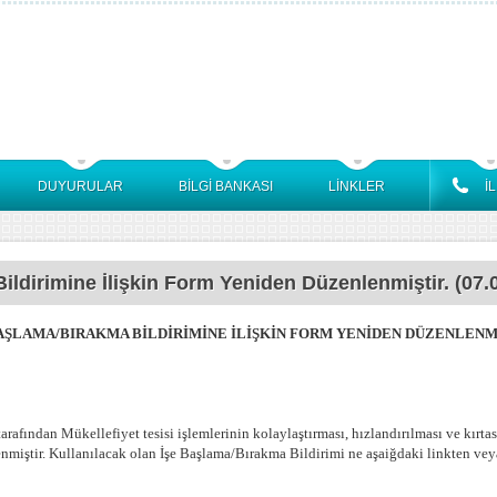
DUYURULAR
BİLGİ BANKASI
LİNKLER
İ
ldirimine İlişkin Form Yeniden Düzenlenmiştir. (07.
BAŞLAMA/BIRAKMA BİLDİRİMİNE İLİŞKİN FORM YENİDEN DÜZENLENMİ
arafından Mükellefiyet tesisi işlemlerinin kolaylaştırması, hızlandırılması ve kırtas
miştir. Kullanılacak olan İşe Başlama/Bırakma Bildirimi ne aşaiğdaki linkten ve