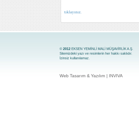
tıklayınız.
©
2012
EKSEN YEMİNLİ MALİ MÜŞAVİRLİK A.Ş.
Sitemizdeki yazı ve resimlerin her hakkı saklıdır.
İzinsiz kullanılamaz.
Web Tasarım & Yazılım | INVIVA