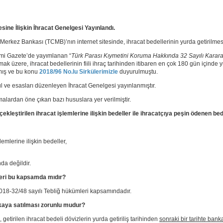
sine İlişkin İhracat Genelgesi Yayınlandı.
erkez Bankası (TCMB)’nın internet sitesinde, ihracat bedellerinin yurda getirilmesin
esmi Gazete’de yayımlanan “
Türk Parası Kıymetini Koruma Hakkında 32 Sayılı Karara İ
lmak üzere, ihracat bedellerinin fiili ihraç tarihinden itibaren en çok 180 gün içinde 
nmış ve bu konu
2018/96 No.lu Sirkülerimizle
duyurulmuştu.
l ve esasları düzenleyen İhracat Genelgesi yayınlanmıştır.
alardan öne çıkan bazı hususlara yer verilmiştir.
erçekleştirilen ihracat işlemlerine ilişkin bedeller ile ihracatçıya peşin ödenen 
şlemlerine ilişkin bedeller,
da değildir.
mleri bu kapsamda mıdır?
2018-32/48 sayılı Tebliğ hükümleri kapsamındadır.
ankaya satılması zorunlu mudur?
, getirilen ihracat bedeli dövizlerin yurda getiriliş tarihinden
sonraki bir tarihte bank