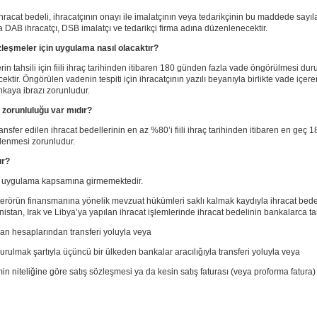
, ihracat bedeli, ihracatçının onayı ile imalatçının veya tedarikçinin bu maddede sa
 DAB ihracatçı, DSB imalatçı ve tedarikçi firma adına düzenlenecektir.
leşmeler için uygulama nasıl olacaktır?
rin tahsili için fiili ihraç tarihinden itibaren 180 günden fazla vade öngörülmesi du
tir. Öngörülen vadenin tespiti için ihracatçının yazılı beyanıyla birlikte vade içere
nkaya ibrazı zorunludur.
a zorunluluğu var mıdır?
sfer edilen ihracat bedellerinin en az %80’i fiili ihraç tarihinden itibaren en geç 
lenmesi zorunludur.
ır?
 bu uygulama kapsamına girmemektedir.
e terörün finansmanına yönelik mevzuat hükümleri saklı kalmak kaydıyla ihracat bede
stan, Irak ve Libya’ya yapılan ihracat işlemlerinde ihracat bedelinin bankalarca tah
nan hesaplarından transferi yoluyla veya
i kurulmak şartıyla üçüncü bir ülkeden bankalar aracılığıyla transferi yoluyla veya
emin niteliğine göre satış sözleşmesi ya da kesin satış faturası (veya proforma fatur