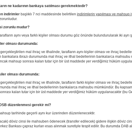
tarın ne kadarının bankaya satılması gerekmektedir?
n indirimler
başlıklı 7 nci maddesinde belirtilen
indirimlerin yapılması ve mahsup i
zorunludur.
esi zorunlu mudur?
rafların aynı veya farklı kişiler olması durumu göz önünde bulundurularak iki ayrı şe
işiler olması durumunda:
rçekleştirilen mal ihraç ve ithalinde, tarafların aynı kişiler olması ve ihraç bedelle
nin bankalara ibrazı durumunda mal ihraç ve ithal bedellerinin bankalarca mahs
r. Ancak mahsup sonrası kalan tutar için bir üst maddede yer verdiğimiz hüküm uygu
 kişiler olması durumunda:
rçekleştirilen mal ihraç ve ithalinde, tarafların farklı kişiler olması ve ihraç bedell
durumunda mal ihraç ve ithal bedellerinin bankalarca mahsubu mümkündür. Bu kapsa
onrası kalan tutar için bir üst maddede yer verdiğimiz hüküm uygulanacaktır (bu Gen
DSB düzenlenmesi gerekir mi?
up tarihinde geçerli aynı kur üzerinden düzenlenecektir.
ak) döviz cinsi ile mahsuben ödenecek (transfer edilecek) gidere ilişkin döviz ci
ez Bankası çapraz kurları esas alınmak suretiyle tespit edilir. Bu durumda DAB alı