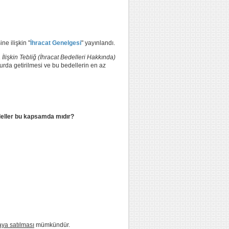
e ilişkin "
İhracat Genelgesi
" yayınlandı.
lişkin Tebliğ (İhracat Bedelleri Hakkında)
yurda getirilmesi ve bu bedellerin en az
bedeller bu kapsamda mıdır?
aya satılması
mümkündür.