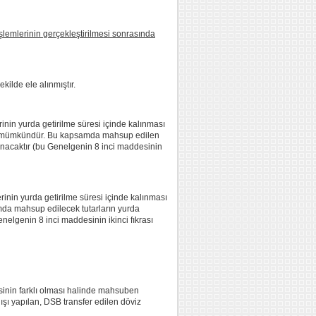
şlemlerinin gerçekleştirilmesi sonrasında
kilde ele alınmıştır.
rinin yurda getirilme süresi içinde kalınması
ubu mümkündür. Bu kapsamda mahsup edilen
lanacaktır (bu Genelgenin 8 inci maddesinin
erinin yurda getirilme süresi içinde kalınması
mda mahsup edilecek tutarların yurda
elgenin 8 inci maddesinin ikinci fıkrası
nsinin farklı olması halinde mahsuben
şı yapılan, DSB transfer edilen döviz