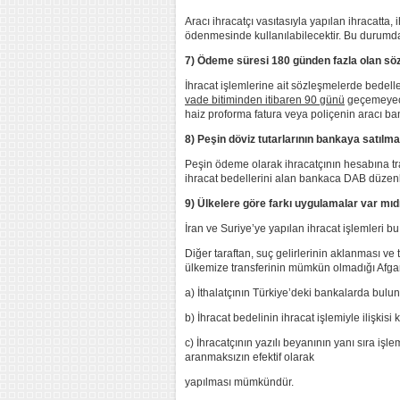
Aracı ihracatçı vasıtasıyla yapılan ihracatta
ödenmesinde kullanılabilecektir. Bu durumda
7) Ödeme süresi 180 günden fazla olan söz
İhracat işlemlerine ait sözleşmelerde bedelle
vade bitiminden itibaren 90 günü
geçemeyecek
haiz proforma fatura veya poliçenin aracı ba
8) Peşin döviz tutarlarının bankaya satılm
Peşin ödeme olarak ihracatçının hesabına tran
ihracat bedellerini alan bankaca DAB düzen
9) Ülkelere göre farkı uygulamalar var mıd
İran ve Suriye’ye yapılan ihracat işlemleri
Diğer taraftan, suç gelirlerinin aklanması v
ülkemize transferinin mümkün olmadığı Afgani
a) İthalatçının Türkiye’deki bankalarda bulu
b) İhracat bedelinin ihracat işlemiyle ilişkis
c) İhracatçının yazılı beyanının yanı sıra işl
aranmaksızın efektif olarak
yapılması mümkündür.