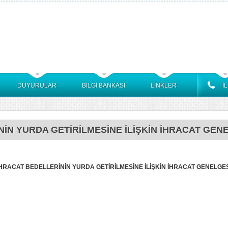
DUYURULAR
BİLGİ BANKASI
LİNKLER
İ
İN YURDA GETİRİLMESİNE İLİŞKİN İHRACAT GEN
HRACAT BEDELLERİNİN YURDA GETİRİLMESİNE İLİŞKİN İHRACAT GENELGES