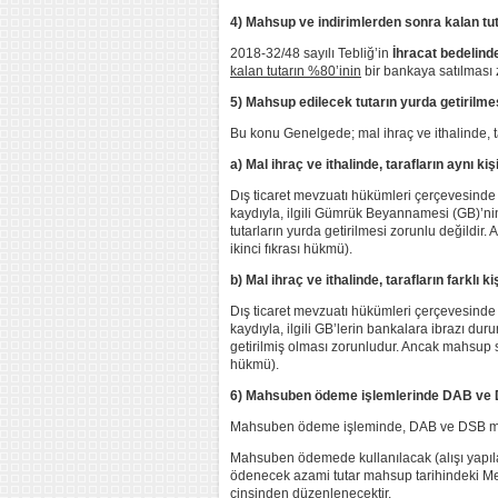
4) Mahsup ve indirimlerden sonra kalan tu
2018-32/48 sayılı Tebliğ’in
İhracat bedelinde
kalan tutarın %80’inin
bir bankaya satılması 
5) Mahsup edilecek tutarın yurda getirilm
Bu konu Genelgede; mal ihraç ve ithalinde, ta
a) Mal ihraç ve ithalinde, tarafların aynı k
Dış ticaret mevzuatı hükümleri çerçevesinde ge
kaydıyla, ilgili Gümrük Beyannamesi (GB)’
tutarların yurda getirilmesi zorunlu değildi
ikinci fıkrası hükmü).
b) Mal ihraç ve ithalinde, tarafların farklı
Dış ticaret mevzuatı hükümleri çerçevesinde ge
kaydıyla, ilgili GB’lerin bankalara ibrazı 
getirilmiş olması zorunludur. Ancak mahsup s
hükmü).
6) Mahsuben ödeme işlemlerinde DAB ve 
Mahsuben ödeme işleminde, DAB ve DSB mahs
Mahsuben ödemede kullanılacak (alışı yapılac
ödenecek azami tutar mahsup tarihindeki Merk
cinsinden düzenlenecektir.