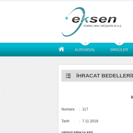
KURUMSAL
SİRKÜLER
İHRACAT BEDELLERİN
İ
Numara
:
117
Tarih
:
7.11.2018