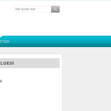
LETİŞİM
ELGESİ
İ