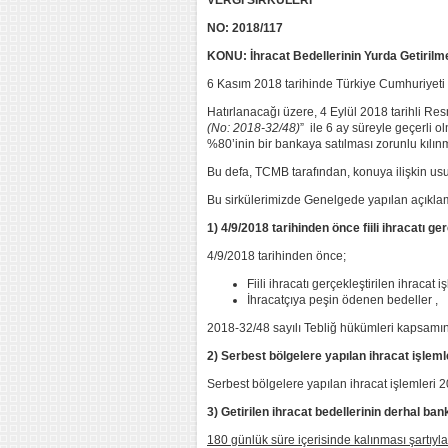
VERGİ SİRKÜLERİ
NO: 2018/117
KONU: İhracat Bedellerinin Yurda Getirilme
6 Kasım 2018 tarihinde Türkiye Cumhuriyeti M
Hatırlanacağı üzere, 4 Eylül 2018 tarihli R
(No: 2018-32/48)
” ile 6 ay süreyle geçerli o
%80’inin bir bankaya satılması zorunlu kılı
Bu defa, TCMB tarafından, konuya ilişkin usu
Bu sirkülerimizde Genelgede yapılan açıklam
1) 4/9/2018 tarihinden önce fiili ihracatı g
4/9/2018 tarihinden önce;
Fiili ihracatı gerçekleştirilen ihracat i
İhracatçıya peşin ödenen bedeller ,
2018-32/48 sayılı Tebliğ hükümleri kapsamın
2) Serbest bölgelere yapılan ihracat işle
Serbest bölgelere yapılan ihracat işlemleri 
3) Getirilen ihracat bedellerinin derhal b
180 günlük süre içerisinde kalınması şartıyla