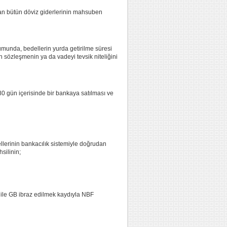
yılan bütün döviz giderlerinin mahsuben
rumunda, bedellerin yurda getirilme süresi
n sözleşmenin ya da vadeyi tevsik niteliğini
180 gün içerisinde bir bankaya satılması ve
llerinin bankacılık sistemiyle doğrudan
silinin;
a) ile GB ibraz edilmek kaydıyla NBF