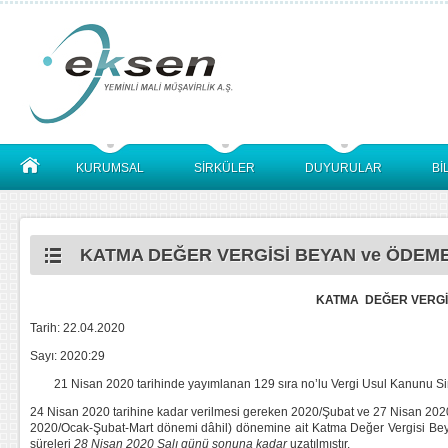
KURUMSAL
SİRKÜLER
DUYURULAR
Bİ
KATMA DEĞER VERGİSİ BEYAN ve ÖDEME 
KATMA DEĞER VERGİS
Tarih: 22.04.2020
Sayı: 2020:29
21 Nisan 2020 tarihinde yayımlanan 129 sıra no’lu Vergi Usul Kanunu Sirk
24 Nisan 2020 tarihine kadar verilmesi gereken 2020/Şubat ve 27 Nisan 2020 
2020/Ocak-Şubat-Mart dönemi dâhil) dönemine ait Katma Değer Vergisi Bey
süreleri
28 Nisan 2020 Salı günü sonuna kadar
uzatılmıştır.