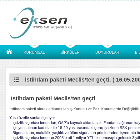
KURUMSAL
SİRKÜLER
DUYURULAR
Bİ
İstihdam paketi Meclis’ten geçti. ( 16.05.200
İstihdam paketi Meclis’ten geçti
İstihdam paketi olarak adlandırılan İş Kanunu ve Bazı Kanunlarda Değişikli
Yasa özetle şunları içeriyor:
- İşsizlik sigortası fonundan, GAP’a kaynak aktarılacak. Fondan sağlanan kayn
- İşe yeni alınan kadınlar ile 18-29 yaş arasındaki genç işsizlerin SSK primler
- Sigortalıların, malullük, yaşlılık ve ölüm sigortaları primlerinden, işveren
- İşsizlik sigortası fonunun 2008’e ait 1 milyar YTL’lik nemasıyla gelecek 3 yıll