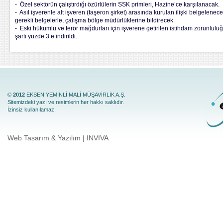
- Özel sektörün çalıştırdığı özürlülerin SSK primleri, Hazine’ce karşılanacak.
- Asıl işverenle alt işveren (taşeron şirket) arasında kurulan ilişki belgelenecek
gerekli belgelerle, çalışma bölge müdürlüklerine bildirecek.
- Eski hükümlü ve terör mağdurları için işverene getirilen istihdam zorunluluğ
şartı yüzde 3’e indirildi.
©
2012
EKSEN YEMİNLİ MALİ MÜŞAVİRLİK A.Ş.
Sitemizdeki yazı ve resimlerin her hakkı saklıdır.
İzinsiz kullanılamaz.
Web Tasarım & Yazılım | INVIVA