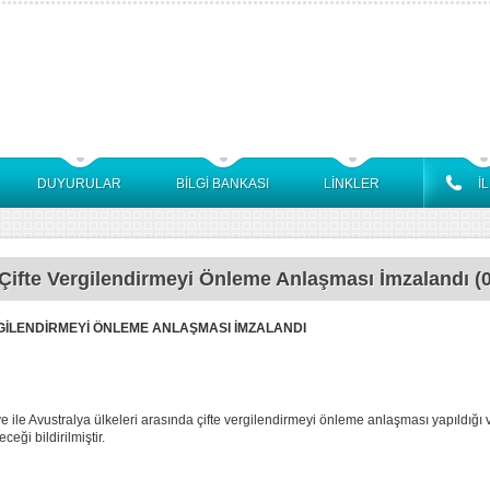
DUYURULAR
BİLGİ BANKASI
LİNKLER
İ
 Çifte Vergilendirmeyi Önleme Anlaşması İmzalandı (
RGİLENDİRMEYİ ÖNLEME ANLAŞMASI İMZALANDI
e ile Avustralya ülkeleri arasında çifte vergilendirmeyi önleme anlaşması yapıldığı 
eği bildirilmiştir.