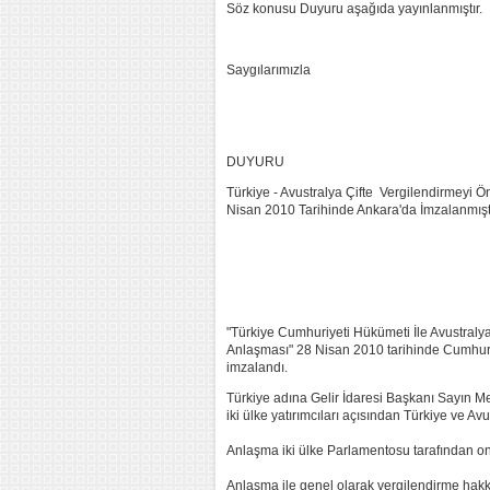
Söz konusu Duyuru aşağıda yayınlanmıştır.
Saygılarımızla
DUYURU
Türkiye - Avustralya Çifte Vergilendirmeyi
Nisan 2010 Tarihinde Ankara'da İmzalanmıştı
"Türkiye Cumhuriyeti Hükümeti İle Avustraly
Anlaşması" 28 Nisan 2010 tarihinde Cumhur
imzalandı.
Türkiye adına Gelir İdaresi Başkanı Sayın M
iki ülke yatırımcıları açısından Türkiye ve A
Anlaşma iki ülke Parlamentosu tarafından on
Anlaşma ile genel olarak vergilendirme hakkı,