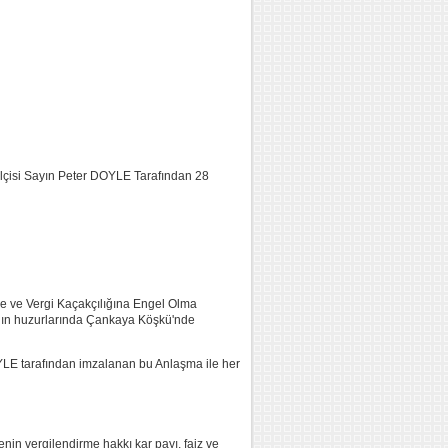
elçisi Sayın Peter DOYLE Tarafından 28
me ve Vergi Kaçakçılığına Engel Olma
 ın huzurlarında Çankaya Köşkü'nde
OYLE tarafından imzalanan bu Anlaşma ile her
enin vergilendirme hakkı kar payı, faiz ve