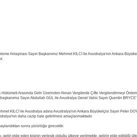
 Önleme Anlaşması Sayın Başkanımız Mehmet KİLCİ ile Avustralya'nın Ankara Büyük
r.
a Hükümeti Arasında Gelir Üzerinden Alınan Vergilerde Çifte Vergilendirmeyi Önle
başkanımız Sayın Abdullah GÜL ile Avustralya Genel Valisi Sayın Quentin BRYCE'
ehmet KİLCİ ile Avustralya adına Avustralya'nın Ankara Büyükelçisi Sayın Peter D
vustralya'nın daha cazip hale getirilmesi amaçlanmaktadır.
aylandıktan sonra yürürlüğe girecektir.
 geliri elde eden kişinin yerleşik olduğu ülkeye verilmekte, gelirin elde edildiği ülk